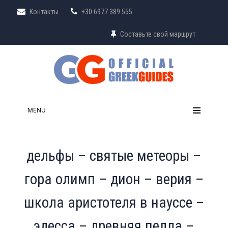
Контакты
+30 6977 389 555
Составьте свой маршрут
MENU
дельфы – святые метеоры –
гора олимп – дион – верия –
школа аристотеля в науссе –
эдесса – древняя пелла –