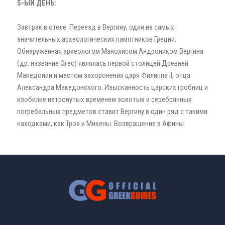
5-ЫЙ ДЕНЬ:
Завтрак в отеле. Переезд в Вергину, один из самых
значительных археологических памятников Греции.
Обнаруженная археологом Манолисом Андроником Вергина
(др. название Эгес) являлась первой столицей Древней
Македонии и местом захоронения царя Филиппа II, отца
Александра Македонского. Изысканность царских гробниц и
изобилие нетронутых временем золотых и серебрянных
погребальных предметов ставит Вергину в один ряд с такими
находками, как Троя и Микены. Возвращение в Афины.