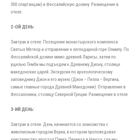
300 спартанцам) и Фессалийскую долину. Размещение в
отеле.
2-ОЙ ДЕНЬ:
Завтрак в отеле. Посещение монастырского комплекса
Святых Метеор и отправление к легендарной горе Олимпу. По
Фессалийской долине мимо древней Ларисы, затем по
ущелью Темби мы подъедем к Древнему Диону, столице
македонских царей. Экскурсия по археологическому
заповеднику Дион и его музею (Дион – Пелла – Вергина,
самые главные города Древней Македонии). Отправление в
Фессалоники, столицу Северной Греции. Размещение в отеле.
3-ИЙ ДЕНЬ:
Завтрак в отеле. День начинается со знакомства с
живописным городом Вериа, в котором проповедовал
христианство апостол Павел. Переезд в Науссу, где мы